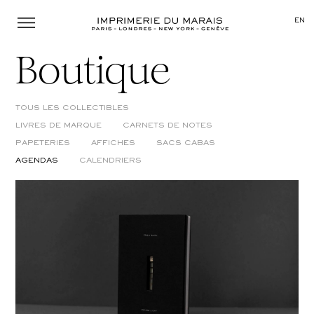
Menu
EN
Boutique
TOUS LES COLLECTIBLES
LIVRES DE MARQUE
CARNETS DE NOTES
PAPETERIES
AFFICHES
SACS CABAS
AGENDAS
CALENDRIERS