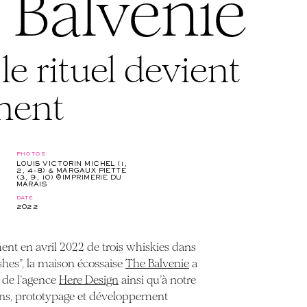
 Balvenie
e rituel devient
ment
photos
LOUIS VICTORIN MICHEL (1,
2, 4-8) & MARGAUX PIETTE
(3, 9, 10) ©IMPRIMERIE DU
MARAIS
date
2022
ent en avril 2022 de trois whiskies dans
ishes”, la maison écossaise
The Balvenie
a
té de l’agence
Here Design
ainsi qu’à notre
ons, prototypage et développement