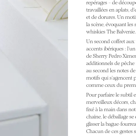
repérages – de découpes
travaillées en aplats, 
et de dorures. Un motif
la scène, évoquant les 
whiskies The Balvenie.
Un second coffret aux 
accents ibériques : l’un
de Sherry Pedro Ximen
additionnels de pêche f
au second les notes de
motifs qui s’agencent
comme ceux du premie
Pour parfaire le subtil
merveilleux décors, c
fixé à la main dans notr
chaîne, le déballage se 
glisser la bague-fourreau
Chacun de ces gestes 