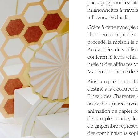
packaging pour revisite
mignonnettes à travers 
influence exclusifs.
Grâce à cette synergie 
l’honneur son process
procédé, la maison le 
Aux années de vieillis
confèrent à leurs whisk
mêlent des affinages v
Madère ou encore de 
Ainsi, un premier coff
destiné à la découverte
Pineau des Charentes, d
amovible qui recouvre 
animation de papier c
de pamplemousse, fleur
de gingembre représent
des combinaisons soph