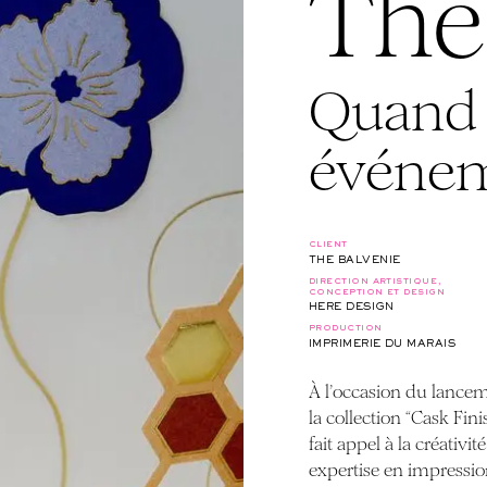
The
Quand l
événe
client
THE BALVENIE
direction artistique,
conception et design
HERE DESIGN
production
IMPRIMERIE DU MARAIS
À l’occasion du lancem
la collection “Cask Fin
fait appel à la créativi
expertise en impressi