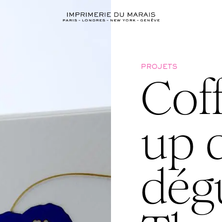
PROJETS
Cof
up 
dégu