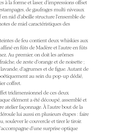
 à la forme et laser, d’impressions offset
d’estampages, de gaufrages multi-niveaux
 en nid d'abeille structure l'ensemble de
notes de miel caractéristiques des
teintes de feu contient deux whiskies aux
 affiné en fûts de Madère et l’autre en fûts
ez. Au premier, on doit les arômes
raîche, de zeste d'orange et de noisette ;
 lavande, d'agrumes et de figue. Autant de
 poétiquement au sein du pop-up dédié,
r coffret.
 effet tridimensionnel de ces deux
haque élément a été découpé, assemblé et
e atelier façonnage. À l’autre bout de la
déroule lui aussi en plusieurs étapes : faire
, soulever le couvercle et tirer le tiroir.
s’accompagne d’une surprise optique