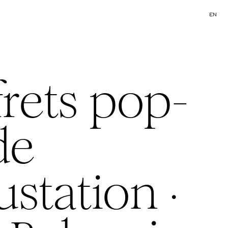
EN
frets pop-
de
station ·