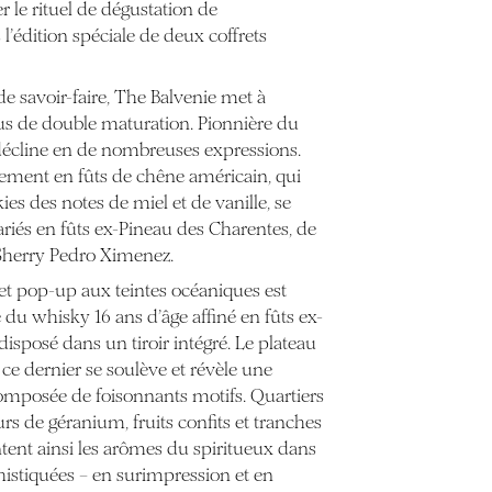
r le rituel de dégustation de
l’édition spéciale de deux coffrets
de savoir-faire, The Balvenie met à
us de double maturation. Pionnière du
décline en de nombreuses expressions.
sement en fûts de chêne américain, qui
ies des notes de miel et de vanille, se
ariés en fûts ex-Pineau des Charentes, de
Sherry Pedro Ximenez.
ret pop-up aux teintes océaniques est
 du whisky 16 ans d’âge affiné en fûts ex-
isposé dans un tiroir intégré. Le plateau
ce dernier se soulève et révèle une
omposée de foisonnants motifs. Quartiers
s de géranium, fruits confits et tranches
ent ainsi les arômes du spiritueux dans
istiquées – en surimpression et en